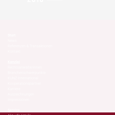
Start
News
Referenzen & Transaktionen
Kontakt
Kanzlei
Rechtsanwälte/innen
Branchenschwerpunkte
KUNZ International
Kooperationspartner
Karriere
Auszeichnungen
Impressionen
Service