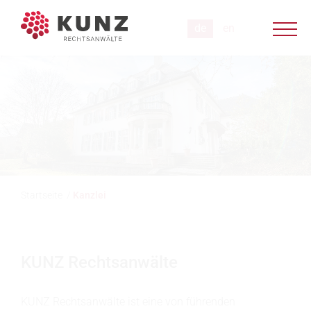
Startseite
/
Kanzlei
KUNZ Rechtsanwälte
KUNZ Rechtsanwälte ist eine von führenden