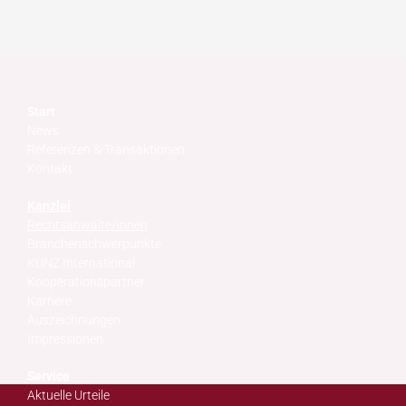
Start
News
Referenzen & Transaktionen
Kontakt
Kanzlei
Rechtsanwälte/innen
Branchenschwerpunkte
KUNZ International
Kooperationspartner
Karriere
Auszeichnungen
Impressionen
Service
Aktuelle Urteile