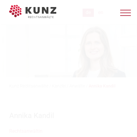
Kunz Rechtsanwälte
/
Kanzlei
/
Anwälte
/
Annika Kandil
Annika Kandil
Rechtsanwältin