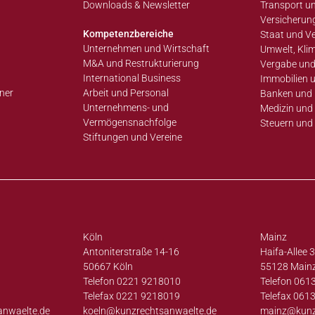
Downloads & Newsletter
Transport un
Versicherun
Kompetenzbereiche
Staat und V
Unternehmen und Wirtschaft
Umwelt, Klim
M&A und Restrukturierung
Vergabe und
International Business
Immobilien 
ner
Arbeit und Personal
Banken und 
Unternehmens- und
Medizin und 
Vermögensnachfolge
Steuern und
Stiftungen und Vereine
Köln
Mainz
Antoniterstraße 14-16
Haifa-Allee 
50667 Köln
55128 Main
Telefon 0221 9218010
Telefon 061
Telefax 0221 9218019
Telefax 061
anwaelte.de
koeln@
kunzrechtsanwaelte.de
mainz@
kun