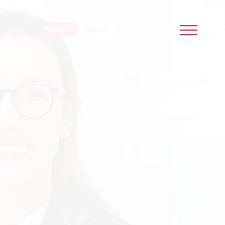
deutsch
english