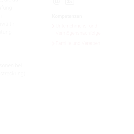
rüfung
h
Kompetenzen
nwältin
Unternehmens- und
utung
Vermögensnachfolge
Familie und Vererben
sonen bei
lstreckung)