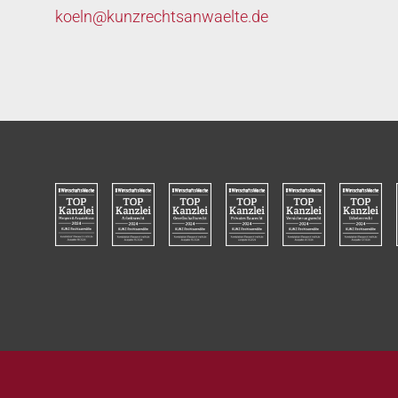
koeln@
kunzrechtsanwaelte.de