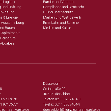
d Logistik
Familie und Vererben
g und Haftung
Compliance und Strafrecht
erwaltung
IT und Datenschutz
a & Energie
Marken und Wettbewerb
 Ausschreibung
Eisenbahn und Schiene
und Bauen
Medien und Kultur
Kapitalmarkt
Heilberufe
 Abgaben
Düsseldorf
38
Steinstraße 20
z
40212 Düsseldorf
31 9717670
Telefon 0211 8909464-0
31 97176771
Telefax 0211 8909464-9
zrechtsanwaelte.de
duesseldorf@
kunzrechtsanwaelte.de