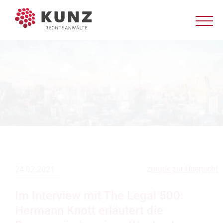
zurück zur Übersicht
24.02.2021
Im Interview mit The Legal 500:
Hermann Knott erläutert die