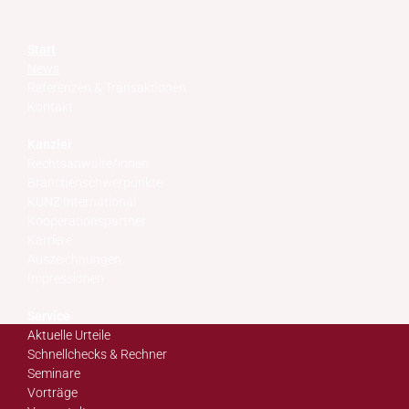
Start
News
Referenzen & Transaktionen
Kontakt
Kanzlei
Rechtsanwälte/innen
Branchenschwerpunkte
KUNZ International
Kooperationspartner
Karriere
Auszeichnungen
Impressionen
Service
Aktuelle Urteile
Schnellchecks & Rechner
Seminare
Vorträge