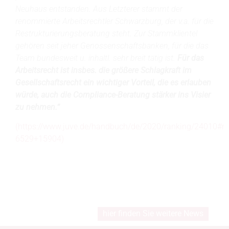
Neuhaus entstanden. Aus Letzterer stammt der
renommierte Arbeitsrechtler Schwarzburg, der v.a. für die
Restrukturierungsberatung steht. Zur Stammklientel
gehören seit jeher Genossenschaftsbanken, für die das
Team bundesweit u. inhaltl. sehr breit tätig ist.
Für das
Arbeitsrecht ist insbes. die größere Schlagkraft im
Gesellschaftsrecht ein wichtiger Vorteil, die es erlauben
würde, auch die Compliance-Beratung stärker ins Visier
zu nehmen.“
(https://www.juve.de/handbuch/de/2020/ranking/24010#ra
6529+15904)
hier finden Sie weitere News