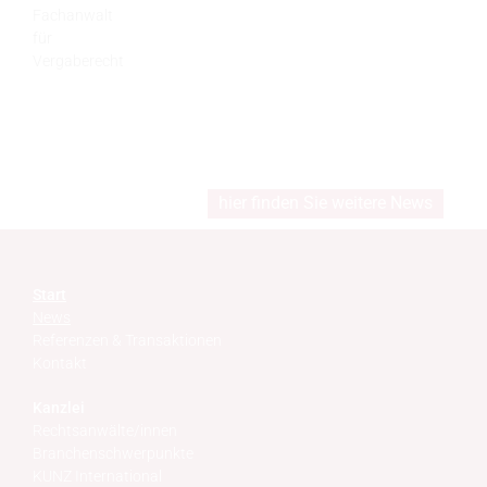
Fachanwalt
für
Vergaberecht
hier finden Sie weitere News
Start
News
Referenzen & Transaktionen
Kontakt
Kanzlei
Rechtsanwälte/innen
Branchenschwerpunkte
KUNZ International