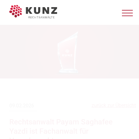
zurück zur Übersicht
09.02.2026
Rechtsanwalt Payam Saghafee
Yazdi ist Fachanwalt für