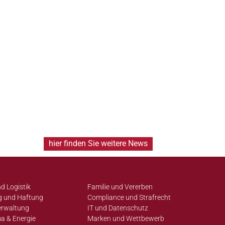
hier finden Sie weitere News
d Logistik
Familie und Vererben
g und Haftung
Compliance und Strafrecht
erwaltung
IT und Datenschutz
a & Energie
Marken und Wettbewerb