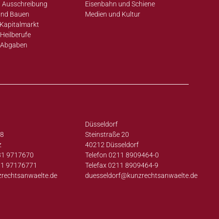
 Ausschreibung
Eisenbahn und Schiene
und Bauen
Medien und Kultur
Kapitalmarkt
Heilberufe
 Abgaben
Düsseldorf
38
Steinstraße 20
z
40212 Düsseldorf
31 9717670
Telefon 0211 8909464-0
31 97176771
Telefax 0211 8909464-9
zrechtsanwaelte.de
duesseldorf@
kunzrechtsanwaelte.de