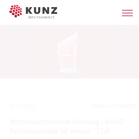
zurück zur Übersicht
01.09.2023
WirtschaftsWoche Ranking | KUNZ
Rechtsanwälte ist erneut "TOP