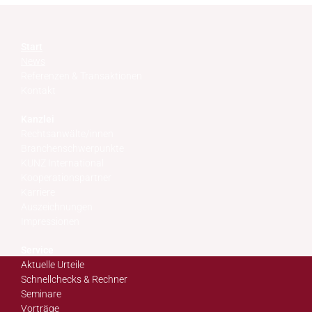
Start
News
Referenzen & Transaktionen
Kontakt
Kanzlei
Rechtsanwälte/innen
Branchenschwerpunkte
KUNZ International
Kooperationspartner
Karriere
Auszeichnungen
Impressionen
Service
Aktuelle Urteile
Schnellchecks & Rechner
Seminare
Vorträge