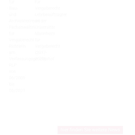
für
für
Bau-
Vergaberecht
und
Lehrbeauftragter
Architektenrecht
an der
Fachanwältin
Universität
für
Mannheim
Vergaberecht
für
Richterin
Vergaberecht
am
(2017-
Verfassungsgerichtshof
2023)
RLP
von
06/2009
bis
06/2021
hier finden Sie weitere News