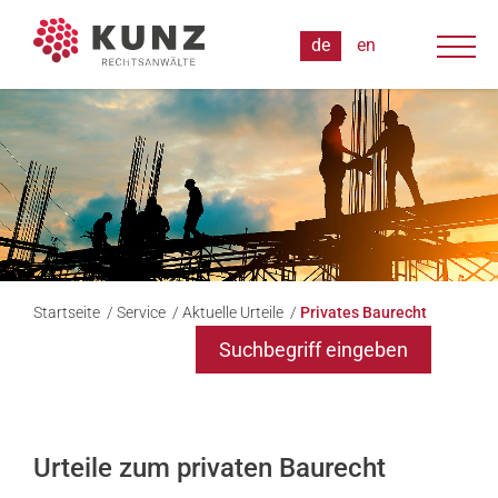
Startseite
/
Service
/
Aktuelle Urteile
/
Privates Baurecht
Suchbegriff eingeben
Urteile zum privaten Baurecht