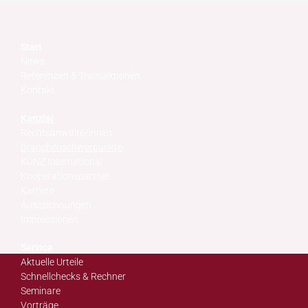
Start
News
Referenzen & Transaktionen
Kontakt
Kanzlei
Rechtsanwälte/innen
Branchenschwerpunkte
KUNZ International
Kooperationspartner
Karriere
Auszeichnungen
Impressionen
Service
Aktuelle Urteile
Schnellchecks & Rechner
Seminare
Vorträge