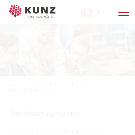
Startseite
/
Kanzlei
/
Branchenschwerpunkte
/
Dienstleistungssektor
Dienstleistungssektor
Wir beraten und vertreten Sie insbesondere in