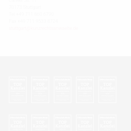
Calwer Str. 11
70173 Stuttgart
Tel +49 711 860 6790
Fax +49 711 9533 8724
stuttgart@
kunzrechtsanwaelte.de