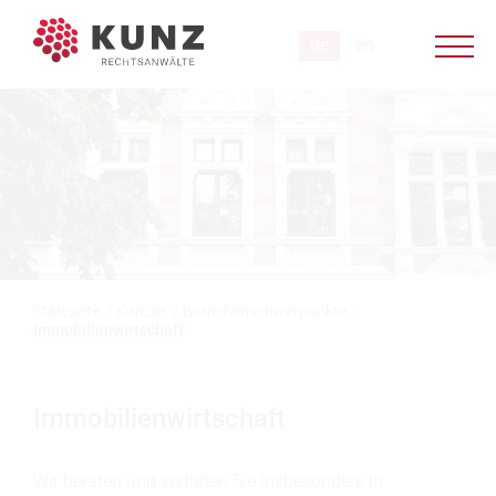
Startseite
/
Kanzlei
/
Branchenschwerpunkte
/
Immobilienwirtschaft
Immobilienwirtschaft
Wir beraten und vertreten Sie insbesondere in