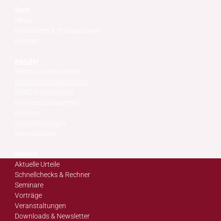
Start
News
Referenzen & Transaktionen
Kontakt
Kanzlei
Rechtsanwälte/innen
Branchenschwerpunkte
KUNZ International
Kooperationspartner
Karriere
Auszeichnungen
Impressionen
Service
Aktuelle Urteile
Schnellchecks & Rechner
Seminare
Vorträge
Veranstaltungen
Downloads & Newsletter