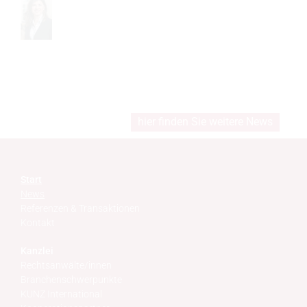
hier finden Sie weitere News
Start
News
Referenzen & Transaktionen
Kontakt
Kanzlei
Rechtsanwälte/innen
Branchenschwerpunkte
KUNZ International