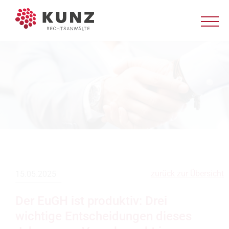
zurück zur Übersicht
15.05.2025
Der EuGH ist produktiv: Drei
wichtige Entscheidungen dieses