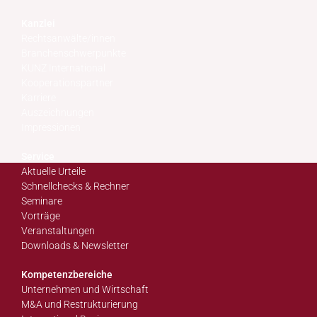
Kanzlei
Rechtsanwälte/innen
Branchenschwerpunkte
KUNZ International
Kooperationspartner
Karriere
Auszeichnungen
Impressionen
Service
Aktuelle Urteile
Schnellchecks & Rechner
Seminare
Vorträge
Veranstaltungen
Downloads & Newsletter
Kompetenzbereiche
Unternehmen und Wirtschaft
M&A und Restrukturierung