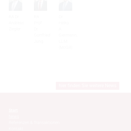
RA Dr.
Dr.
RA
Andreas
Heiko
Prof.
Ziegler
A.
Dr.
Giermann,
Gottfried
LL.M.
Jung
(McGill)
hier finden Sie weitere News
Start
News
Referenzen & Transaktionen
Kontakt