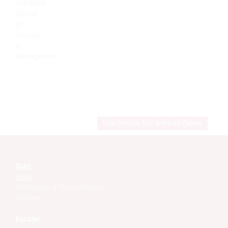
Frankfurt
School
of
Finance
&
Management
hier finden Sie weitere News
Start
News
Referenzen & Transaktionen
Kontakt
Kanzlei