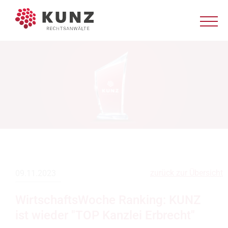
zurück zur Übersicht
09.11.2023
WirtschaftsWoche Ranking: KUNZ
ist wieder "TOP Kanzlei Erbrecht"