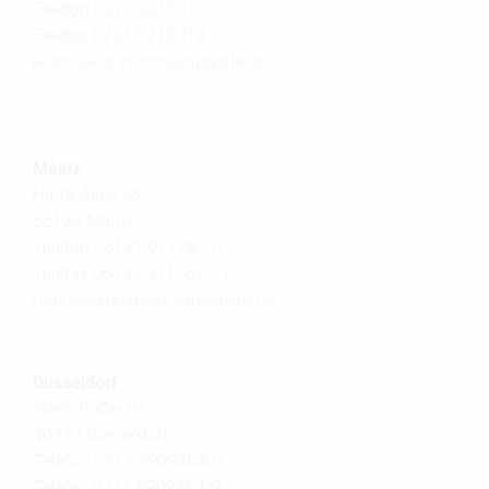
Telefon 0221 9218010
Telefax 0221 9218019
koeln@
kunzrechtsanwaelte.de
Mainz
Haifa-Allee 38
55128 Mainz
Telefon 06131 97176-70
Telefax 06131 971767-71
mainz@
kunzrechtsanwaelte.de
Düsseldorf
Steinstraße 20
40212 Düsseldorf
Telefon 0211 8909464-0
Telefax 0211 8909464-9