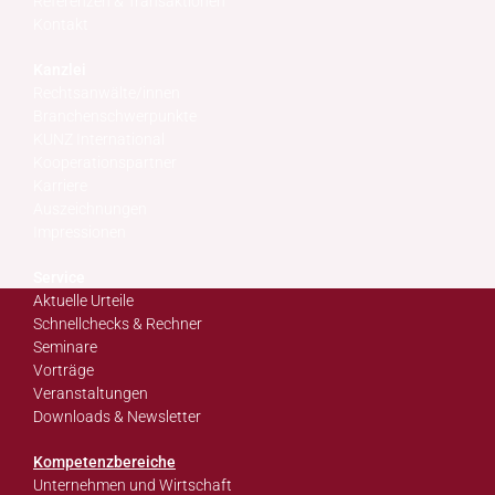
Referenzen & Transaktionen
Kontakt
Kanzlei
Rechtsanwälte/innen
Branchenschwerpunkte
KUNZ International
Kooperationspartner
Karriere
Auszeichnungen
Impressionen
Service
Aktuelle Urteile
Schnellchecks & Rechner
Seminare
Vorträge
Veranstaltungen
Downloads & Newsletter
Kompetenzbereiche
Unternehmen und Wirtschaft