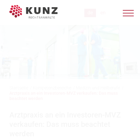
Startseite
/
Kompetenzbereiche
/
Medizin und Heilberufe
/
Arztpraxis an ein Investoren-MVZ verkaufen: Das muss
beachtet werden
Arztpraxis an ein Investoren-MVZ
verkaufen: Das muss beachtet
werden