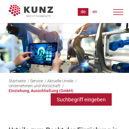
Startseite
/
Service
/
Aktuelle Urteile
/
Unternehmen und Wirtschaft
/
Einziehung, Ausschließung (GmbH)
Suchbegriff eingeben